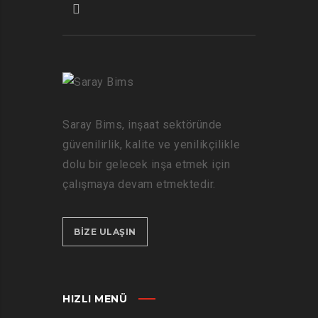
Saray Bims, inşaat sektöründe
güvenilirlik, kalite ve yenilikçilikle
dolu bir gelecek inşa etmek için
çalışmaya devam etmektedir.
BIZE ULAŞIN
HIZLI MENÜ